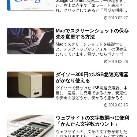
Google Chromeに突然エラーが起きまし
た。右上に赤字で「エラー」と表示さ
れ、クリックしてみると「同期が機能し
ていません ログイン情報が古くなってい
2019.02.27
ます」とのこと。このエラーは初めて体
験しました。改善できたので、対処法を
ご紹介します。
Macでスクリーンショットの保存
先を変更する方法
Macでスクリーンショットを撮影する
と、デスクトップがデフォルトの保存先
になっています。気づいたらゴチャゴチ
ャになっていることも多くて不便なんで
2019.02.26
す。今回は、Macでスクリーンショット
の保存先を変更する方法をまとめまし
た。
ダイソー300円のUSB急速充電器
がかなり使える
ダイソーで見つけたUSB急速充電器。本
当に「急速」に充電できるのか、安定性
や安全面はどうか。安かろう悪かろう商
品なのか、良コスパ商品なのか。iPad
2019.02.15
Air2や、ニンテンドースイッチを充電し
て試してみました。
ウェブサイトの文字数調べに便利
「かんたん文字数カウント」
ウェブサイトの、文章の文字数が知りた
い時ありますよね。「かんたん文字数カ