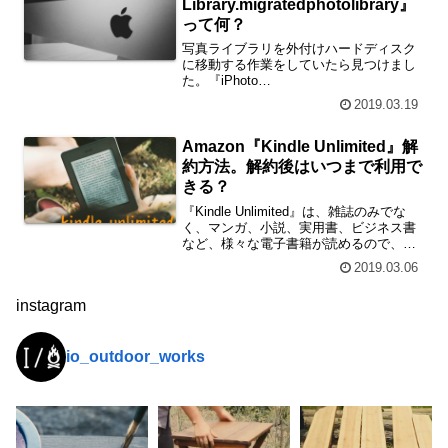
Library.migratedphotolibrary』
って何？
写真ライブラリを外付けハードディスク
に移動する作業をしていたら見つけまし
た。『iPhoto
Library.migratedphotolibrary』って何なの
2019.03.19
ですかね。旧写真アプリ、『iPhoto』の
データ2015年で更新が止まっているの...
Amazon『Kindle Unlimited』解
約方法。解約後はいつまで利用で
きる？
『Kindle Unlimited』は、雑誌のみでな
く、マンガ、小説、実用書、ビジネス書
など、様々な電子書籍が読めるので、便
利です。月額980円で読み放題とお得で
2019.03.06
すが、使わなくても月額料金はかかって
しまう。Kindle Unlimitedの解約方法と、
instagram
解約後はいつまで利用できるのか、をま
とめました。
io_outdoor_works