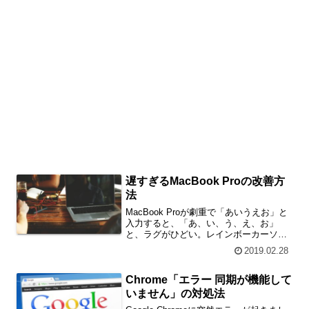
遅すぎるMacBook Proの改善方
法
MacBook Proが劇重で「あいうえお」と
入力すると、「あ、い、う、え、お」
と、ラグがひどい。レインボーカーソル
も登場しまくり、仕事にならないです。
2019.02.28
Mid 2012モデルなのでかなり高齢です
が、色々試して復活したので、方法をご
紹介します。
Chrome「エラー 同期が機能して
いません」の対処法